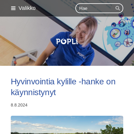
Siirry
Haku
Valikko
Hae
sivun
sisältöön
Pohjois-Pohjanmaan Lii
Hyvinvointia kylille -hanke on
käynnistynyt
8.8.2024