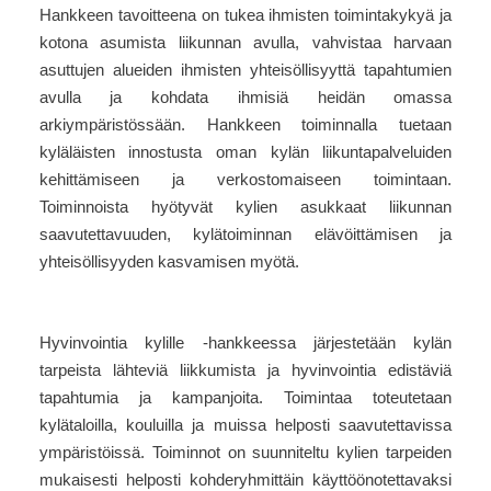
Hankkeen tavoitteena on tukea ihmisten toimintakykyä ja
kotona asumista liikunnan avulla, vahvistaa harvaan
asuttujen alueiden ihmisten yhteisöllisyyttä tapahtumien
avulla ja kohdata ihmisiä heidän omassa
arkiympäristössään. Hankkeen toiminnalla tuetaan
kyläläisten innostusta oman kylän liikuntapalveluiden
kehittämiseen ja verkostomaiseen toimintaan.
Toiminnoista hyötyvät kylien asukkaat liikunnan
saavutettavuuden, kylätoiminnan elävöittämisen ja
yhteisöllisyyden kasvamisen myötä.
Hyvinvointia kylille -hankkeessa järjestetään kylän
tarpeista lähteviä liikkumista ja hyvinvointia edistäviä
tapahtumia ja kampanjoita. Toimintaa toteutetaan
kylätaloilla, kouluilla ja muissa helposti saavutettavissa
ympäristöissä. Toiminnot on suunniteltu kylien tarpeiden
mukaisesti helposti kohderyhmittäin käyttöönotettavaksi