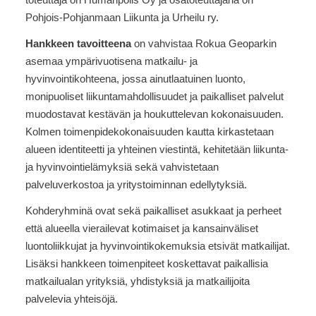
toteuttaja on Humanpolis Oy ja osatoteuttajana on
Pohjois-Pohjanmaan Liikunta ja Urheilu ry.
Hankkeen tavoitteena
on vahvistaa Rokua Geoparkin
asemaa ympärivuotisena matkailu- ja
hyvinvointikohteena, jossa ainutlaatuinen luonto,
monipuoliset liikuntamahdollisuudet ja paikalliset palvelut
muodostavat kestävän ja houkuttelevan kokonaisuuden.
Kolmen toimenpidekokonaisuuden kautta kirkastetaan
alueen identiteetti ja yhteinen viestintä, kehitetään liikunta-
ja hyvinvointielämyksiä sekä vahvistetaan
palveluverkostoa ja yritystoiminnan edellytyksiä.
Kohderyhminä ovat sekä paikalliset asukkaat ja perheet
että alueella vierailevat kotimaiset ja kansainväliset
luontoliikkujat ja hyvinvointikokemuksia etsivät matkailijat.
Lisäksi hankkeen toimenpiteet koskettavat paikallisia
matkailualan yrityksiä, yhdistyksiä ja matkailijoita
palvelevia yhteisöjä.