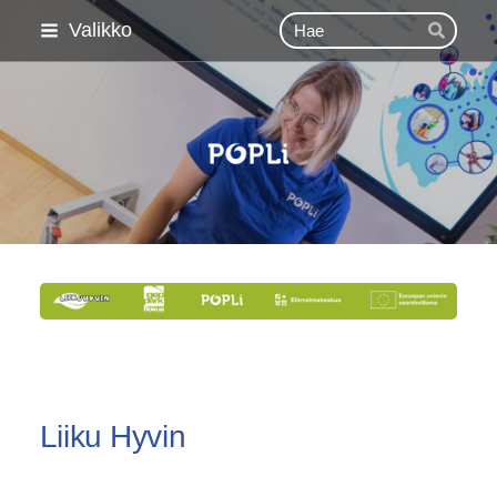
Siirry
Haku
Valikko
Hae
sivun
sisältöön
Pohjois-Pohjanmaan Lii
Liiku Hyvin