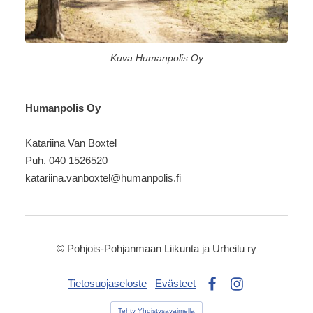
Kuva Humanpolis Oy
Humanpolis Oy
Katariina Van Boxtel
Puh. 040 1526520
katariina.vanboxtel@humanpolis.fi
©
Pohjois-Pohjanmaan Liikunta ja Urheilu ry
Tietosuojaseloste
Evästeet
Facebook
Instagram
Tehty Yhdistysavaimella