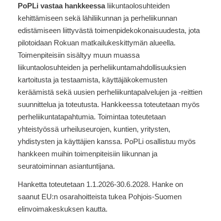
PoPLi vastaa hankkeessa
liikuntaolosuhteiden
kehittämiseen sekä lähiliikunnan ja perheliikunnan
edistämiseen liittyvästä toimenpidekokonaisuudesta, jota
pilotoidaan Rokuan matkailukeskittymän alueella.
Toimenpiteisiin sisältyy muun muassa
liikuntaolosuhteiden ja perheliikuntamahdollisuuksien
kartoitusta ja testaamista, käyttäjäkokemusten
keräämistä sekä uusien perheliikuntapalvelujen ja -reittien
suunnittelua ja toteutusta. Hankkeessa toteutetaan myös
perheliikuntatapahtumia. Toimintaa toteutetaan
yhteistyössä urheiluseurojen, kuntien, yritysten,
yhdistysten ja käyttäjien kanssa. PoPLi osallistuu myös
hankkeen muihin toimenpiteisiin liikunnan ja
seuratoiminnan asiantuntijana.
Hanketta toteutetaan 1.1.2026-30.6.2028. Hanke on
saanut EU:n osarahoitteista tukea Pohjois-Suomen
elinvoimakeskuksen kautta.