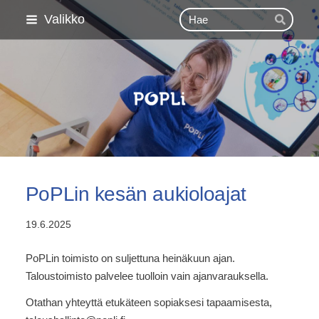
Siirry
Haku
Valikko
Hae
sivun
sisältöön
Pohjois-Pohjanmaan Lii
PoPLin kesän aukioloajat
19.6.2025
PoPLin toimisto on suljettuna heinäkuun ajan.
Taloustoimisto palvelee tuolloin vain ajanvarauksella.
Otathan yhteyttä etukäteen sopiaksesi tapaamisesta,