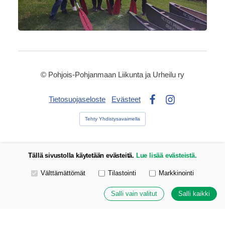
©
Pohjois-Pohjanmaan Liikunta ja Urheilu ry
Tietosuojaseloste
Evästeet
Facebook
Instagram
Tehty Yhdistysavaimella
Tällä sivustolla käytetään evästeitä.
Lue lisää evästeistä.
Valitse käytettävät evästeet
Välttämättömät
Tilastointi
Markkinointi
Salli vain valitut
Salli kaikki