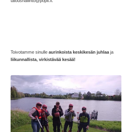
taloushallinto@popli.fi.
Toivotamme sinulle
aurinkoista keskikesän juhlaa
ja
liikunnallista, virkistävää kesää!