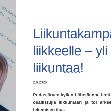
Haku
Liikuntakampa
e
liikkeelle – yl
Pohjois-Pohjanmaan Liikunta ja Urheilu r
liikuntaa!
2.6.2026
Pudasjärven kylien Lähetäänpä lentt
osallistujia liikkumaan ja toi arkee
tekemisen iloa.