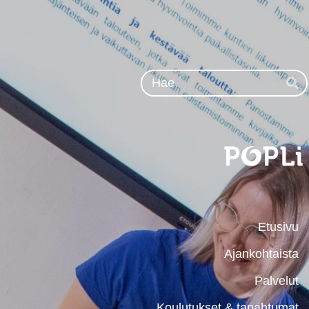
Siirry
sivun
sisältöön
Ha
Etusivu
Ajankohtaista
Palvelut
Koulutukset & tapahtumat