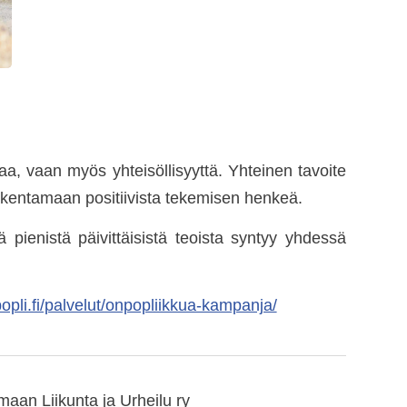
aa, vaan myös yhteisöllisyyttä. Yhteinen tavoite
akentamaan positiivista tekemisen henkeä.
ä pienistä päivittäisistä teoista syntyy yhdessä
opli.fi/palvelut/onpopliikkua-kampanja/
aan Liikunta ja Urheilu ry