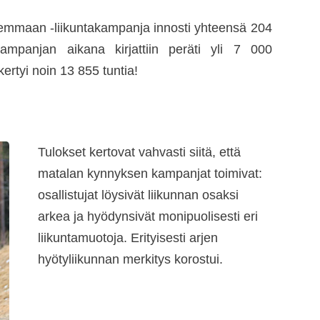
emmaan -liikuntakampanja innosti yhteensä 204
 Kampanjan aikana kirjattiin peräti yli 7 000
kertyi noin 13 855 tuntia!
Tulokset kertovat vahvasti siitä, että
matalan kynnyksen kampanjat toimivat:
osallistujat löysivät liikunnan osaksi
arkea ja hyödynsivät monipuolisesti eri
liikuntamuotoja. Erityisesti arjen
hyötyliikunnan merkitys korostui.