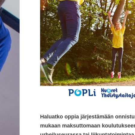
Haluatko oppia järjestämään onnistu
mukaan maksuttomaan koulutukseen, 
urheiluseurassa tai liikuntatoimintaa