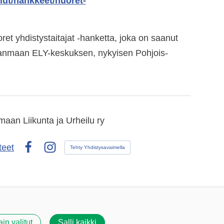
elut/hankkeet/nuoret-
t yhdistystaitajat -hanketta, joka on saanut
anmaan ELY-keskuksen, nykyisen Pohjois-
aan Liikunta ja Urheilu ry
teet
Tehty Yhdistysavaimella
Facebook
Instagram
ain valitut
Salli kaikki