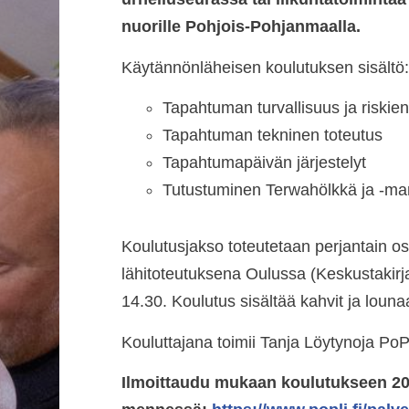
nuorille Pohjois-Pohjanmaalla.
Käytännönläheisen koulutuksen sisältö:
Tapahtuman turvallisuus ja riskienh
Tapahtuman tekninen toteutus
Tapahtumapäivän järjestelyt
Tutustuminen Terwahölkkä ja -ma
Koulutusjakso toteutetaan perjantain os
lähitoteutuksena Oulussa (Keskustakirja
14.30. Koulutus sisältää kahvit ja louna
Kouluttajana toimii Tanja Löytynoja PoP
Ilmoittaudu mukaan koulutukseen 20