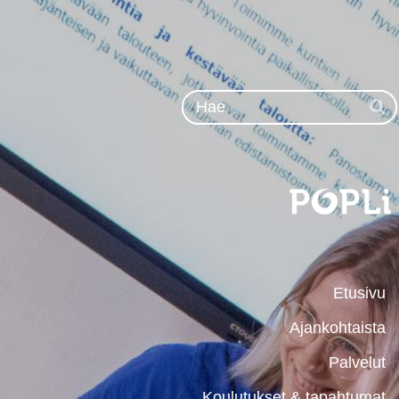
Siirry
sivun
sisältöön
Ha
Etusivu
Ajankohtaista
Palvelut
Koulutukset & tapahtumat