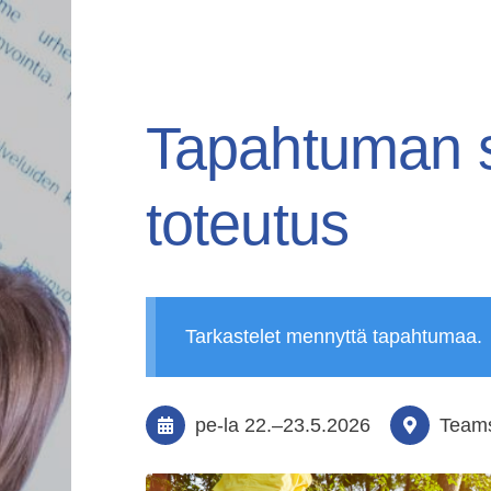
Haku
Tapahtuman s
e
toteutus
Pohjois-Pohjanmaan Liikunta ja Urheilu r
Tarkastelet mennyttä tapahtumaa.
pe-la
22.
–
23.5.2026
Teams