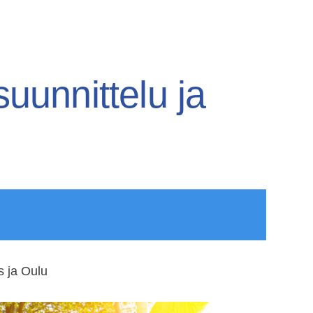
uunnittelu ja
y
 ja Oulu