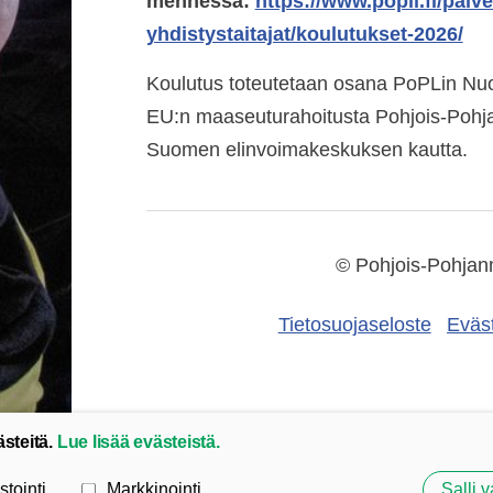
mennessä:
https://www.popli.fi/palv
yhdistystaitajat/koulutukset-2026/
Koulutus toteutetaan osana PoPLin Nuore
EU:n maaseuturahoitusta Pohjois-Pohj
Suomen elinvoimakeskuksen kautta.
©
Pohjois-Pohjanm
Tietosuojaseloste
Eväs
ästeitä.
Lue lisää evästeistä.
stointi
Markkinointi
Salli v