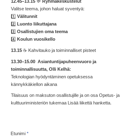
12.45–13.15
💬
Ryhmäkeskustelut
Valitse teema, johon haluat syventyä:
1️⃣
Välitunnit
2️⃣
Luonto liikuttajana
3️⃣
Osallistujien oma teema
4️⃣
Koulun vuosikello
13.15
☕ Kahvitauko ja toiminnalliset pisteet
13.30–15.00
Asiantuntijapuheenvuoro ja
toiminnallisuutta,
Olli Kelhä:
Teknologian hyödyntäminen opetuksessa
kännykkäkiellon aikana
Tilaisuus on maksuton osallistujille ja on osa Opetus- ja
kulttuuriministeriön tukemaa Lisää liikettä hanketta.
Etunimi
*