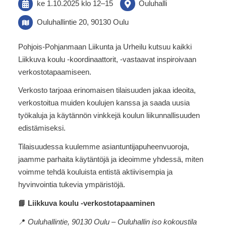
ke 1.10.2025
klo 12
–
15
Ouluhalli
Ouluhallintie 20, 90130 Oulu
Pohjois-Pohjanmaan Liikunta ja Urheilu kutsuu kaikki
Liikkuva koulu -koordinaattorit, -vastaavat inspiroivaan
verkostotapaamiseen.
Verkosto tarjoaa erinomaisen tilaisuuden jakaa ideoita,
verkostoitua muiden koulujen kanssa ja saada uusia
työkaluja ja käytännön vinkkejä koulun liikunnallisuuden
edistämiseksi.
Tilaisuudessa kuulemme asiantuntijapuheenvuoroja,
jaamme parhaita käytäntöjä ja ideoimme yhdessä, miten
voimme tehdä kouluista entistä aktiivisempia ja
hyvinvointia tukevia ympäristöjä.
📘 Liikkuva koulu -verkostotapaaminen
📍
Ouluhallintie, 90130 Oulu – Ouluhallin iso kokoustila