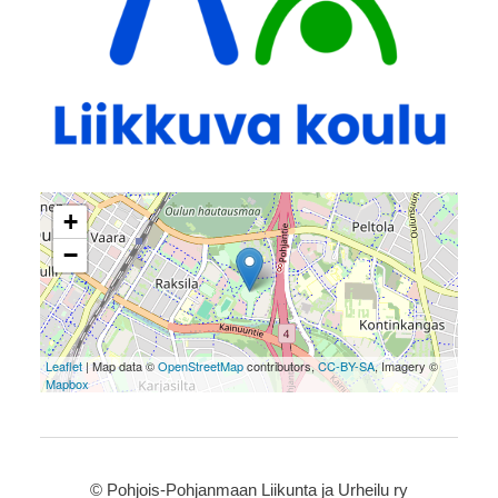
+
−
Leaflet
| Map data ©
OpenStreetMap
contributors,
CC-BY-SA
, Imagery ©
Mapbox
©
Pohjois-Pohjanmaan Liikunta ja Urheilu ry