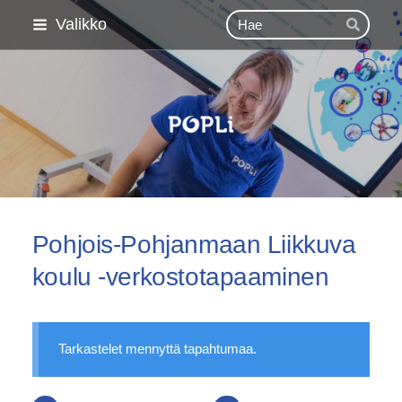
Siirry
Haku
Valikko
Hae
sivun
sisältöön
Pohjois-Pohjanmaan Lii
Pohjois-Pohjanmaan Liikkuva
koulu -verkostotapaaminen
Tarkastelet mennyttä tapahtumaa.