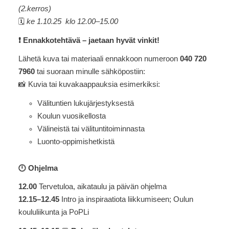
(2.kerros)
🗓️
ke 1.10.25 klo 12.00–15.00
❗ Ennakkotehtävä – jaetaan hyvät vinkit!
Lähetä kuva tai materiaali ennakkoon numeroon
040 720
7960
tai suoraan minulle sähköpostiin:
📸 Kuvia tai kuvakaappauksia esimerkiksi:
Välituntien lukujärjestyksestä
Koulun vuosikellosta
Välineistä tai välituntitoiminnasta
Luonto-oppimishetkistä
🕛 Ohjelma
12.00
Tervetuloa, aikataulu ja päivän ohjelma
12.15–12.45
Intro ja inspiraatiota liikkumiseen; Oulun
koululiikunta ja PoPLi