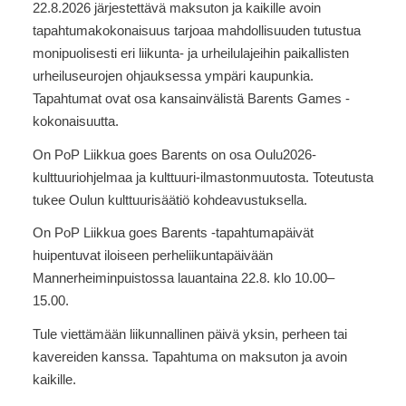
22.8.2026 järjestettävä maksuton ja kaikille avoin
tapahtumakokonaisuus tarjoaa mahdollisuuden tutustua
monipuolisesti eri liikunta- ja urheilulajeihin paikallisten
urheiluseurojen ohjauksessa ympäri kaupunkia.
Tapahtumat ovat osa kansainvälistä Barents Games -
kokonaisuutta.
On PoP Liikkua goes Barents on osa Oulu2026-
kulttuuriohjelmaa ja kulttuuri-ilmastonmuutosta. Toteutusta
tukee Oulun kulttuurisäätiö kohdeavustuksella.
On PoP Liikkua goes Barents -tapahtumapäivät
huipentuvat iloiseen perheliikuntapäivään
Mannerheiminpuistossa lauantaina 22.8. klo 10.00–
15.00.
Tule viettämään liikunnallinen päivä yksin, perheen tai
kavereiden kanssa. Tapahtuma on maksuton ja avoin
kaikille.