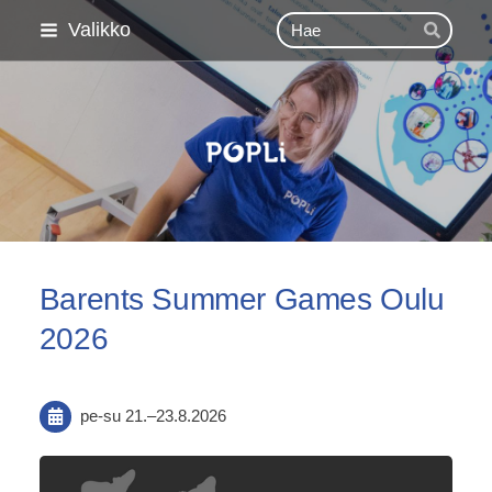
Siirry
Haku
Valikko
Hae
sivun
sisältöön
Pohjois-Pohjanmaan Lii
Barents Summer Games Oulu
2026
pe-su
21.
–
23.8.2026