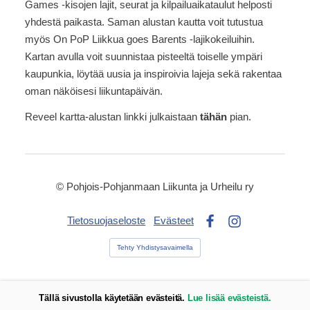
Games -kisojen lajit, seurat ja kilpailuaikataulut helposti
yhdestä paikasta. Saman alustan kautta voit tutustua
myös On PoP Liikkua goes Barents -lajikokeiluihin.
Kartan avulla voit suunnistaa pisteeltä toiselle ympäri
kaupunkia, löytää uusia ja inspiroivia lajeja sekä rakentaa
oman näköisesi liikuntapäivän.
Reveel kartta-alustan linkki julkaistaan
tähän
pian.
©
Pohjois-Pohjanmaan Liikunta ja Urheilu ry
Tietosuojaseloste
Evästeet
Facebook
Instagram
Tehty Yhdistysavaimella
Tällä sivustolla käytetään evästeitä.
Lue lisää evästeistä.