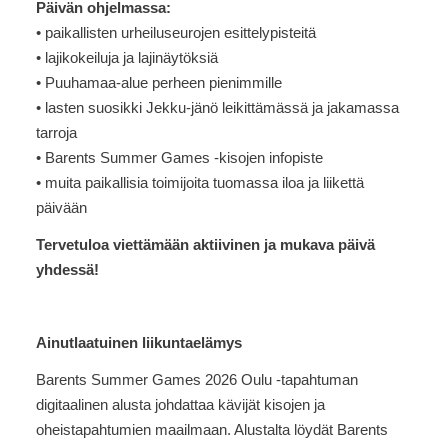
Päivän ohjelmassa:
• paikallisten urheiluseurojen esittelypisteitä
• lajikokeiluja ja lajinäytöksiä
• Puuhamaa-alue perheen pienimmille
• lasten suosikki Jekku-jänö leikittämässä ja jakamassa
tarroja
• Barents Summer Games -kisojen infopiste
• muita paikallisia toimijoita tuomassa iloa ja liikettä
päivään
Tervetuloa viettämään aktiivinen ja mukava päivä
yhdessä!
Ainutlaatuinen liikuntaelämys
Barents Summer Games 2026 Oulu -tapahtuman
digitaalinen alusta johdattaa kävijät kisojen ja
oheistapahtumien maailmaan. Alustalta löydät Barents