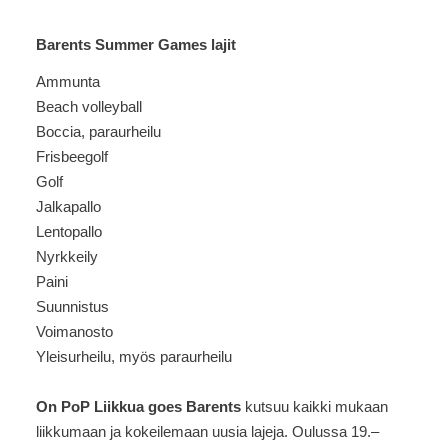
Barents Summer Games lajit
Ammunta
Beach volleyball
Boccia, paraurheilu
Frisbeegolf
Golf
Jalkapallo
Lentopallo
Nyrkkeily
Paini
Suunnistus
Voimanosto
Yleisurheilu, myös paraurheilu
On PoP Liikkua goes Barents
kutsuu kaikki mukaan
liikkumaan ja kokeilemaan uusia lajeja. Oulussa 19.–