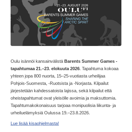
Oulu isännöi kansainvälistä
Barents Summer Games -
tapahtumaa 21.–23. elokuuta 2026
. Tapahtuma kokoaa
yhteen jopa 800 nuorta, 15–25-vuotiasta urheilijaa
Pohjois-Suomesta, -Ruotsista ja -Norjasta. Kilpailut
järjestetään kahdessatoista lajissa, sekä kilpailut että
oheistapahtumat ovat yleisölle avoimia ja maksuttomia.
Tapahtumakokonaisuus tarjoaa monipuolisia liikunta- ja
urheiluelämyksiä Oulussa 19.–23.8.2026.
Lue lisää kisaohjelmasta!