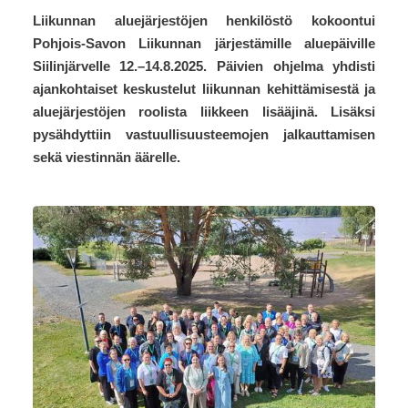
Liikunnan aluejärjestöjen henkilöstö kokoontui
Pohjois-Savon Liikunnan järjestämille aluepäiville
Siilinjärvelle 12.–14.8.2025. Päivien ohjelma yhdisti
ajankohtaiset keskustelut liikunnan kehittämisestä ja
aluejärjestöjen roolista liikkeen lisääjinä. Lisäksi
pysähdyttiin vastuullisuusteemojen jalkauttamisen
sekä viestinnän äärelle.