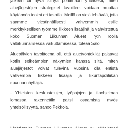
jälkeen oli hyvä siirtyä pohtimaan yhteisesti, miten
aluejärjestöjen strategiset tavoitteet voidaan muuttaa
käytännön teoksi eri tasoilla. Meillä on vielä tehtävää, jotta
saamme viestinnällisesti vahvemmin esille
merkityksellisen työmme liikkeen lisääjinä ja vahvistettua
koko Suomen Liikunnan Alueet ry:n roolia
valtakunnallisessa vaikuttamisessa, toteaa Salo.
Aluepäivien tavoitteena oli, että aluetyöntekijät palaavat
kotiin selkeämpien näkymien kanssa siitä, miten
aluejärjestöt voivat tulevina vuosina olla entistä
vahvempia liikkeen lisääjiä ja liikuntapolitiikan
suunnannäyttäjiä.
- Yhteisten keskustelujen, työpajojen ja iltaohjelman
lomassa rakennettiin paitsi osaamista myös
yhteisöllisyyttä, sanoo Pekkola.