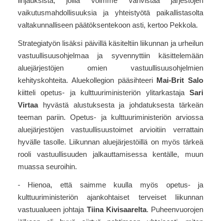
linjauksista, joilla voimme vahvistaa järjestöjen
vaikutusmahdollisuuksia ja yhteistyötä paikallistasolta
valtakunnalliseen päätöksentekoon asti, kertoo Pekkola.
Strategiatyön lisäksi päivillä käsiteltiin liikunnan ja urheilun
vastuullisuusohjelmaa ja syvennyttiin käsittelemään
aluejärjestöjen omien vastuullisuusohjelmien
kehityskohteita. Aluekollegion pääsihteeri
Mai-Brit Salo
kiitteli opetus- ja kulttuuriministeriön ylitarkastaja
Sari
Virtaa
hyvästä alustuksesta ja johdatuksesta tärkeän
teeman pariin. Opetus- ja kulttuuriministeriön arviossa
aluejärjestöjen vastuullisuustoimet arvioitiin verrattain
hyvälle tasolle. Liikunnan aluejärjestöillä on myös tärkeä
rooli vastuullisuuden jalkauttamisessa kentälle, muun
muassa seuroihin.
- Hienoa, että saimme kuulla myös opetus- ja
kulttuuriministeriön ajankohtaiset terveiset liikunnan
vastuualueen johtaja
Tiina Kivisaarelta
. Puheenvuorojen