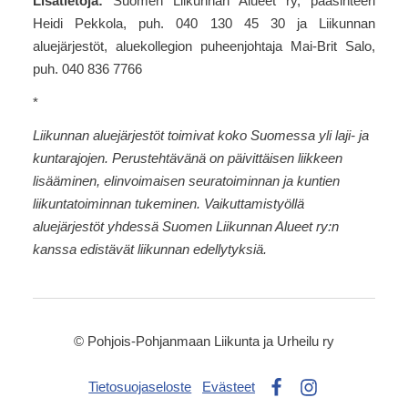
Lisätietoja:
Suomen Liikunnan Alueet ry, pääsihteeri
Heidi Pekkola, puh. 040 130 45 30 ja Liikunnan
aluejärjestöt, aluekollegion puheenjohtaja Mai-Brit Salo,
puh. 040 836 7766
*
Liikunnan aluejärjestöt toimivat koko Suomessa yli laji- ja
kuntarajojen. Perustehtävänä on päivittäisen liikkeen
lisääminen, elinvoimaisen seuratoiminnan ja kuntien
liikuntatoiminnan tukeminen. Vaikuttamistyöllä
aluejärjestöt yhdessä Suomen Liikunnan Alueet ry:n
kanssa edistävät liikunnan edellytyksiä.
©
Pohjois-Pohjanmaan Liikunta ja Urheilu ry
Tietosuojaseloste
Evästeet
Facebook
Instagram