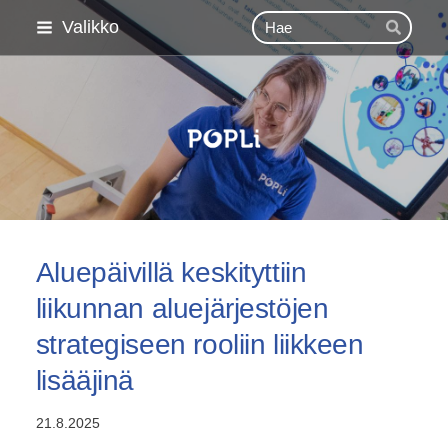
Siirry
Haku
Valikko
Hae
sivun
sisältöön
Pohjois-Pohjanmaan Lii
Aluepäivillä keskityttiin
liikunnan aluejärjestöjen
strategiseen rooliin liikkeen
lisääjinä
21.8.2025