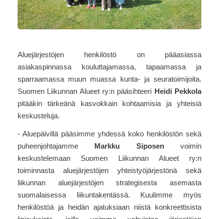
Aluejärjestöjen henkilöstö on pääasiassa
asiakaspinnassa kouluttajamassa, tapaamassa ja
sparraamassa muun muassa kunta- ja seuratoimijoita.
Suomen Liikunnan Alueet ry:n pääsihteeri
Heidi Pekkola
pitääkin tärkeänä kasvokkain kohtaamisia ja yhteisiä
keskusteluja.
- Aluepäivillä pääsimme yhdessä koko henkilöstön sekä
puheenjohtajamme
Markku Siposen
voimin
keskustelemaan Suomen Liikunnan Alueet ry:n
toiminnasta aluejärjestöjen yhteistyöjärjestönä sekä
liikunnan aluejärjestöjen strategisesta asemasta
suomalaisessa liikuntakentässä. Kuulimme myös
henkilöstöä ja heidän ajatuksiaan niistä konkreettisista