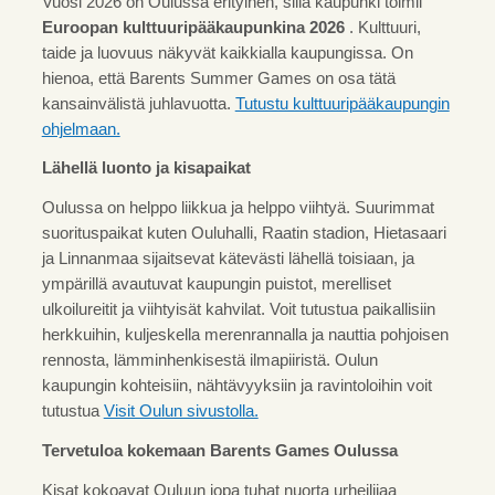
Vuosi 2026 on Oulussa erityinen, sillä kaupunki toimii
Euroopan kulttuuripääkaupunkina 2026
. Kulttuuri,
taide ja luovuus näkyvät kaikkialla kaupungissa. On
hienoa, että Barents Summer Games on osa tätä
kansainvälistä juhlavuotta.
Tutustu kulttuuripääkaupungin
ohjelmaan.
Lähellä luonto ja kisapaikat
Oulussa on helppo liikkua ja helppo viihtyä. Suurimmat
suorituspaikat kuten Ouluhalli, Raatin stadion, Hietasaari
ja Linnanmaa sijaitsevat kätevästi lähellä toisiaan, ja
ympärillä avautuvat kaupungin puistot, merelliset
ulkoilureitit ja viihtyisät kahvilat. Voit tutustua paikallisiin
herkkuihin, kuljeskella merenrannalla ja nauttia pohjoisen
rennosta, lämminhenkisestä ilmapiiristä. Oulun
kaupungin kohteisiin, nähtävyyksiin ja ravintoloihin voit
tutustua
Visit Oulun sivustolla.
Tervetuloa kokemaan Barents Games Oulussa
Kisat kokoavat Ouluun jopa tuhat nuorta urheilijaa