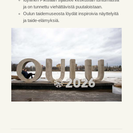
Idyllinen Pikisaari sijaitsee keskustan tuntumassa
ja on tunnettu viehättävistä puutaloistaan.
Oulun taidemuseosta löydät inspiroivia näyttelyitä
ja taide-elämyksiä.