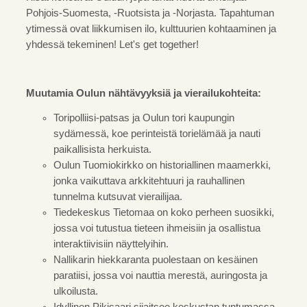
Pohjois-Suomesta, -Ruotsista ja -Norjasta. Tapahtuman
ytimessä ovat liikkumisen ilo, kulttuurien kohtaaminen ja
yhdessä tekeminen! Let's get together!
Muutamia Oulun nähtävyyksiä ja vierailukohteita:
Toripolliisi-patsas ja Oulun tori kaupungin
sydämessä, koe perinteistä torielämää ja nauti
paikallisista herkuista.
Oulun Tuomiokirkko on historiallinen maamerkki,
jonka vaikuttava arkkitehtuuri ja rauhallinen
tunnelma kutsuvat vierailijaa.
Tiedekeskus Tietomaa on koko perheen suosikki,
jossa voi tutustua tieteen ihmeisiin ja osallistua
interaktiivisiin näyttelyihin.
Nallikarin hiekkaranta puolestaan on kesäinen
paratiisi, jossa voi nauttia merestä, auringosta ja
ulkoilusta.