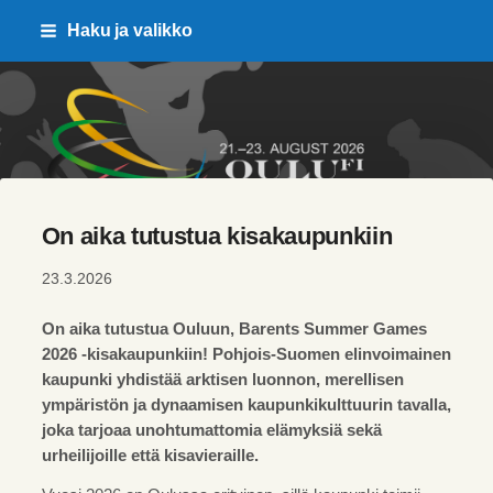
Siirry
Haku ja valikko
sivun
sisältöön
Pohjois-Pohjanmaan Liikunta j
On aika tutustua kisakaupunkiin
23.3.2026
On aika tutustua Ouluun, Barents Summer Games
2026 -kisakaupunkiin! Pohjois-Suomen elinvoimainen
kaupunki yhdistää arktisen luonnon, merellisen
ympäristön ja dynaamisen kaupunkikulttuurin tavalla,
joka tarjoaa unohtumattomia elämyksiä sekä
urheilijoille että kisavieraille.